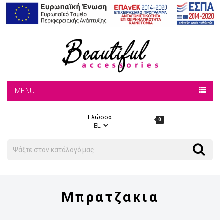
MENU
Γλώσσα:
0
Search
Search
Μπρατζακια