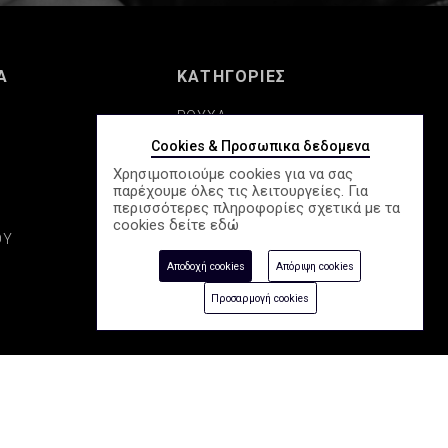
Α
ΚΑΤΗΓΟΡΙΕΣ
ΡΟΥΧΑ
Cookies & Προσωπικα δεδομενα
ΠΑΠΟΥΤΣΙΑ
Χρησιμοποιούμε cookies για να σας
παρέχουμε όλες τις λειτουργείες. Για
Σ
ΚΑΛΛΥΝΤΙΚΑ
περισσότερες πληροφορίες σχετικά με τα
cookies δείτε
εδώ
ΟΥ
ΑΞΕΣΟΥΑΡ
Αποδοχή cookies
Απόριψη cookies
ΕΠΟΧΙΑΚΑ
Προσαρμογή cookies