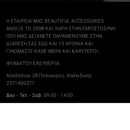
Η ΕΤΑΙΡΕΙΑ ΜΑΣ BEAUTIFUL ACCESSORIES
ΑΝΟΙΞΕ ΤΟ 2008 ΚΑΙ ΧΑΡΗ ΣΤΗΝ ΕΜΠΙΣΤΟΣΥΝΗ
ΠΟΥ ΜΑΣ ΔΕΙΧΝΕΤΕ ΠΑΡΑΜΕΝΟΥΜΕ ΣΤΗΝ
ΔΙΑΘΕΣΗ ΣΑΣ ΕΔΩ ΚΑΙ 13 ΧΡΟΝΙΑ ΚΑΙ
ΓΙΝΟΜΑΣΤΕ ΚΑΘΕ ΜΕΡΑ ΚΑΙ ΚΑΛΥΤΕΡΟΙ...
ΦΥΛΑΧΤΟΥ ΕΛΕΥΘΕΡΙΑ
Ασκληπιού 28 Πολύγυρος, Χαλκιδικής
2371400277
Δευ - Τετ - Σαβ:
09:00 - 14:00
Τρι - Πεμ - Παρ:
09:00 - 14:00 & 17:30 - 20:30