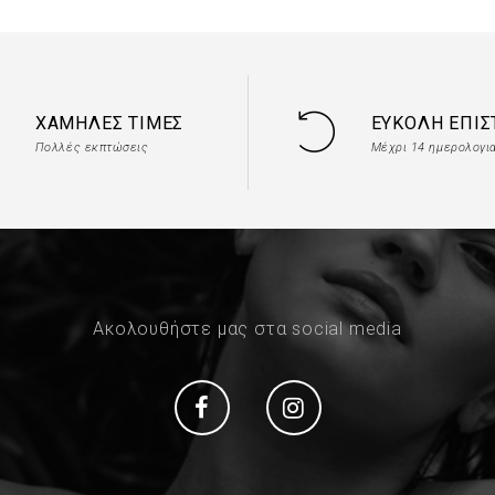
ΧΑΜΗΛΈΣ ΤΙΜΈΣ
ΕΎΚΟΛΗ ΕΠΙ
Πολλές εκπτώσεις
Μέχρι 14 ημερολογι
Ακολουθήστε μας στα social media
Social
Social