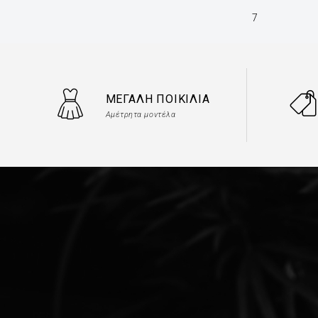
7
ΜΕΓΆΛΗ ΠΟΙΚΙΛΊΑ
Αμέτρητα μοντέλα