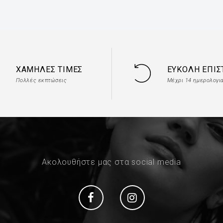
ΧΑΜΗΛΈΣ ΤΙΜΈΣ
ΕΎΚΟΛΗ ΕΠΙ
Πολλές εκπτώσεις
Μέχρι 14 ημερολογι
Ακολουθήστε μας στα social media
Social
Social