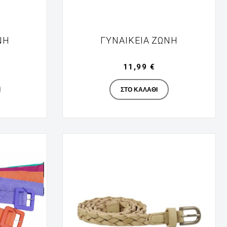
ΝΗ
ΓΥΝΑΙΚΕΊΑ ΖΏΝΗ
11,99 €
turer
Manufacturer
ΣΤΟ ΚΑΛΆΘΙ