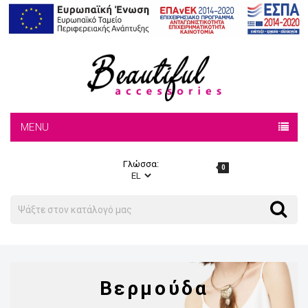
MENU
Γλώσσα:
0
Search
Search
Βερμούδα