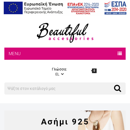
MENU
Γλώσσα:
0
Search
Search
Ασήμι 925