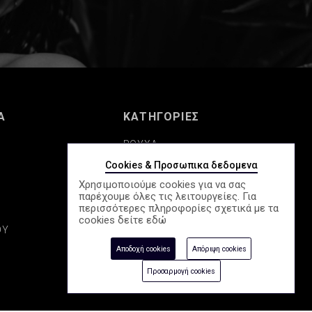
Α
ΚΑΤΗΓΟΡΙΕΣ
ΡΟΥΧΑ
Cookies & Προσωπικα δεδομενα
ΠΑΠΟΥΤΣΙΑ
Χρησιμοποιούμε cookies για να σας
παρέχουμε όλες τις λειτουργείες. Για
Σ
ΚΑΛΛΥΝΤΙΚΑ
περισσότερες πληροφορίες σχετικά με τα
cookies δείτε
εδώ
ΟΥ
ΑΞΕΣΟΥΑΡ
Αποδοχή cookies
Απόριψη cookies
ΕΠΟΧΙΑΚΑ
Προσαρμογή cookies