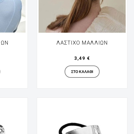
ΙΩΝ
ΛΆΣΤΙΧΟ ΜΑΛΛΙΏΝ
3,49 €
turer
Manufacturer
ΣΤΟ ΚΑΛΆΘΙ