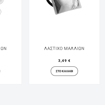
ΙΏΝ
ΛΆΣΤΙΧΟ ΜΑΛΛΙΏΝ
3,49 €
turer
Manufacturer
ΣΤΟ ΚΑΛΆΘΙ