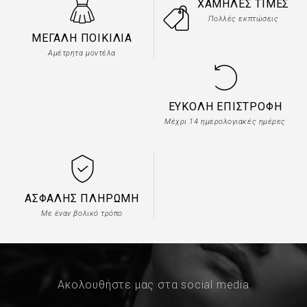
ΧΑΜΗΛΈΣ ΤΙΜΈΣ
Πολλές εκπτώσεις
ΜΕΓΆΛΗ ΠΟΙΚΙΛΊΑ
Αμέτρητα μοντέλα
ΕΎΚΟΛΗ ΕΠΙΣΤΡΟΦΉ
Μέχρι 14 ημερολογιακές ημέρες
ΑΣΦΑΛΉΣ ΠΛΗΡΩΜΉ
Με έναν βολικό τρόπο
Ακολουθήστε μας στα social media