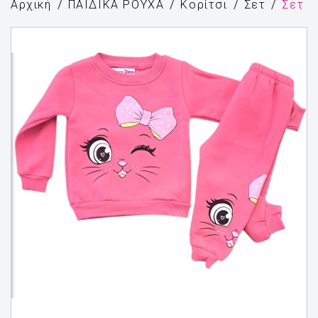
Αρχική
ΠΑΙΔΙΚΑ ΡΟΥΧΑ
Κορίτσι
Σετ
Σετ