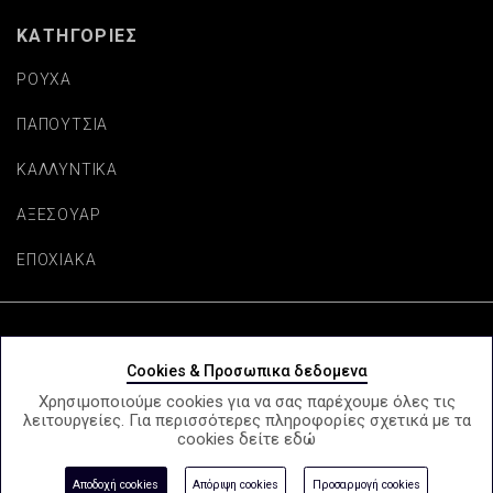
ΚΑΤΗΓΟΡΙΕΣ
ΡΟΥΧΑ
ΠΑΠΟΥΤΣΙΑ
ΚΑΛΛΥΝΤΙΚΑ
ΑΞΕΣΟΥΑΡ
ΕΠΟΧΙΑΚΑ
Copyright © beautifulaccessories.gr
Cookies & Προσωπικα δεδομενα
Χρησιμοποιούμε cookies για να σας παρέχουμε όλες τις
λειτουργείες. Για περισσότερες πληροφορίες σχετικά με τα
cookies δείτε
εδώ
e-Shop by Synergic Software
Αποδοχή cookies
Απόριψη cookies
Προσαρμογή cookies