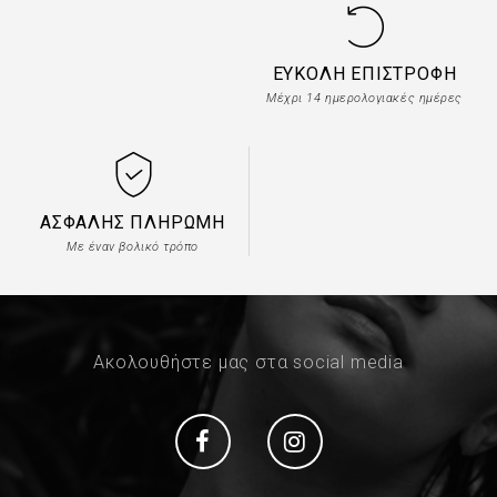
ΕΎΚΟΛΗ ΕΠΙΣΤΡΟΦΉ
Μέχρι 14 ημερολογιακές ημέρες
ΑΣΦΑΛΉΣ ΠΛΗΡΩΜΉ
Με έναν βολικό τρόπο
Ακολουθήστε μας στα social media
Social
Social