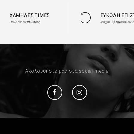
ΧΑΜΗΛΈΣ ΤΙΜΈΣ
ΕΎΚΟΛΗ ΕΠΙ
Πολλές εκπτώσεις
Μέχρι 14 ημερολογι
Ακολουθήστε μας στα social media
Social
Social