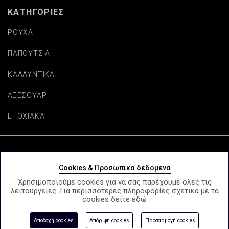
ΚΑΤΗΓΟΡΙΕΣ
ΡΟΥΧΑ
ΠΑΠΟΥΤΣΙΑ
ΚΑΛΛΥΝΤΙΚΑ
ΑΞΕΣΟΥΑΡ
ΕΠΟΧΙΑΚΑ
Copyright © beautifulaccessories.gr
Cookies & Προσωπικα δεδομενα
Χρησιμοποιούμε cookies για να σας παρέχουμε όλες τις
λειτουργείες. Για περισσότερες πληροφορίες σχετικά με τα
cookies δείτε
εδώ
e-Shop by Synergic Software
Αποδοχή cookies
Απόριψη cookies
Προσαρμογή cookies