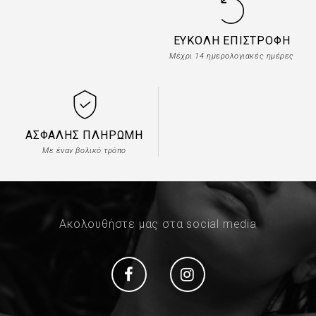
ΕΎΚΟΛΗ ΕΠΙΣΤΡΟΦΉ
Μέχρι 14 ημερολογιακές ημέρες
ΑΣΦΑΛΉΣ ΠΛΗΡΩΜΉ
Με έναν βολικό τρόπο
Ακολουθήστε μας στα social media
Social
Social