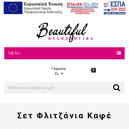
MENU
Γλώσσα:
0
Search
Search
Σετ Φλιτζάνια Καφέ