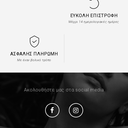
ΕΎΚΟΛΗ ΕΠΙΣΤΡΟΦΉ
Μέχρι 14 ημερολογιακές ημέρες
ΑΣΦΑΛΉΣ ΠΛΗΡΩΜΉ
Με έναν βολικό τρόπο
Ακολουθήστε μας στα social media
Social
Social