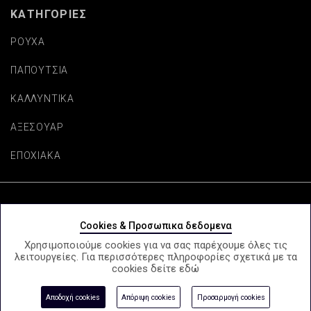
ΚΑΤΗΓΟΡΙΕΣ
ΡΟΥΧΑ
ΠΑΠΟΥΤΣΙΑ
ΚΑΛΛΥΝΤΙΚΑ
ΑΞΕΣΟΥΑΡ
ΕΠΟΧΙΑΚΑ
Copyright © beautifulaccessories.gr
Cookies & Προσωπικα δεδομενα
Χρησιμοποιούμε cookies για να σας παρέχουμε όλες τις
λειτουργείες. Για περισσότερες πληροφορίες σχετικά με τα
cookies δείτε
εδώ
e-Shop by Synergic Software
Αποδοχή cookies
Απόριψη cookies
Προσαρμογή cookies