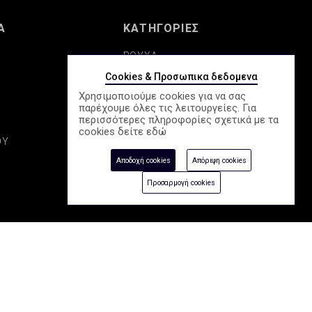
Α
ΚΑΤΗΓΟΡΙΕΣ
ΡΟΥΧΑ
Cookies & Προσωπικα δεδομενα
ΠΑΠΟΥΤΣΙΑ
Χρησιμοποιούμε cookies για να σας
παρέχουμε όλες τις λειτουργείες. Για
Σ
ΚΑΛΛΥΝΤΙΚΑ
περισσότερες πληροφορίες σχετικά με τα
cookies δείτε
εδώ
ΟΥ
ΑΞΕΣΟΥΑΡ
Αποδοχή cookies
Απόριψη cookies
ΕΠΟΧΙΑΚΑ
Προσαρμογή cookies