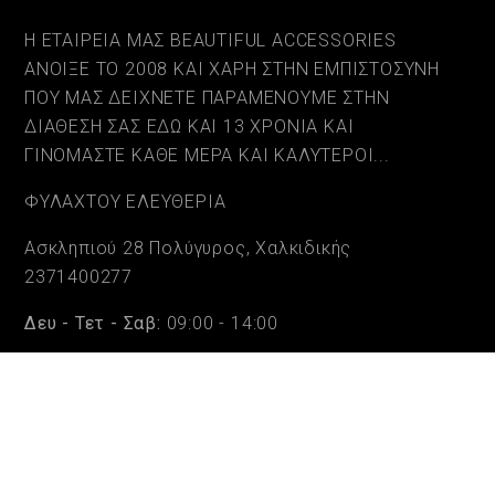
Η ΕΤΑΙΡΕΙΑ ΜΑΣ BEAUTIFUL ACCESSORIES
ΑΝΟΙΞΕ ΤΟ 2008 ΚΑΙ ΧΑΡΗ ΣΤΗΝ ΕΜΠΙΣΤΟΣΥΝΗ
ΠΟΥ ΜΑΣ ΔΕΙΧΝΕΤΕ ΠΑΡΑΜΕΝΟΥΜΕ ΣΤΗΝ
ΔΙΑΘΕΣΗ ΣΑΣ ΕΔΩ ΚΑΙ 13 ΧΡΟΝΙΑ ΚΑΙ
ΓΙΝΟΜΑΣΤΕ ΚΑΘΕ ΜΕΡΑ ΚΑΙ ΚΑΛΥΤΕΡΟΙ...
ΦΥΛΑΧΤΟΥ ΕΛΕΥΘΕΡΙΑ
Ασκληπιού 28 Πολύγυρος, Χαλκιδικής
2371400277
Δευ - Τετ - Σαβ:
09:00 - 14:00
Τρι - Πεμ - Παρ:
09:00 - 14:00 & 17:30 - 20:30