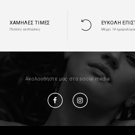
ΧΑΜΗΛΈΣ ΤΙΜΈΣ
ΕΎΚΟΛΗ ΕΠΙ
Πολλές εκπτώσεις
Μέχρι 14 ημερολογι
Ακολουθήστε μας στα social media
Social
Social