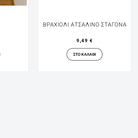
ΒΡΑΧΙΌΛΙ ΑΤΣΆΛΙΝΟ ΣΤΑΓΌΝΑ
9,49 €
turer
Manufacturer
ΣΤΟ ΚΑΛΆΘΙ