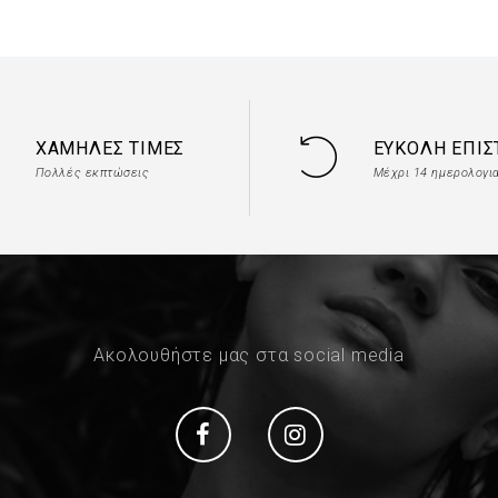
ΧΑΜΗΛΈΣ ΤΙΜΈΣ
ΕΎΚΟΛΗ ΕΠΙ
Πολλές εκπτώσεις
Μέχρι 14 ημερολογι
Ακολουθήστε μας στα social media
Social
Social