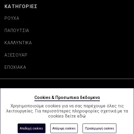
ΚΑΤΗΓΟΡΙΕΣ
ΡΟΥΧΑ
ΠΑΠΟΥΤΣΙΑ
ΚΑΛΛΥΝΤΙΚΑ
ΑΞΕΣΟΥΑΡ
ΕΠΟΧΙΑΚΑ
Copyright © beautifulaccessories.gr
Cookies & Προσωπικα δεδομενα
Χρησιμοποιούμε cookies για να σας παρέχουμε όλες τις
λειτουργείες. Για περισσότερες πληροφορίες σχετικά με τα
cookies δείτε
εδώ
e-Shop by Synergic Software
Αποδοχή cookies
Απόριψη cookies
Προσαρμογή cookies