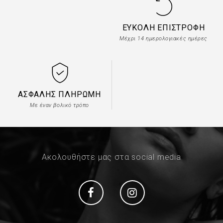
ΕΎΚΟΛΗ ΕΠΙΣΤΡΟΦΉ
Μέχρι 14 ημερολογιακές ημέρες
ΑΣΦΑΛΉΣ ΠΛΗΡΩΜΉ
Με έναν βολικό τρόπο
Ακολουθήστε μας στα social media
Social
Social