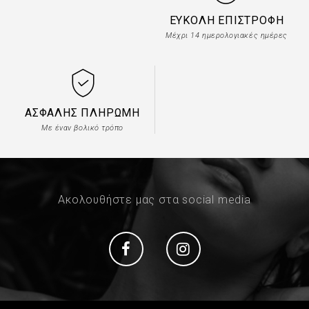
ΕΎΚΟΛΗ ΕΠΙΣΤΡΟΦΉ
Μέχρι 14 ημερολογιακές ημέρες
ΑΣΦΑΛΉΣ ΠΛΗΡΩΜΉ
Με έναν βολικό τρόπο
Ακολουθήστε μας στα social media
Social
Social