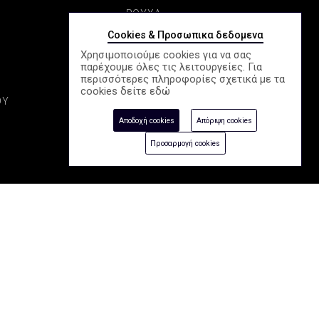
ΡΟΥΧΑ
Cookies & Προσωπικα δεδομενα
ΠΑΠΟΥΤΣΙΑ
Χρησιμοποιούμε cookies για να σας
παρέχουμε όλες τις λειτουργείες. Για
Σ
ΚΑΛΛΥΝΤΙΚΑ
περισσότερες πληροφορίες σχετικά με τα
cookies δείτε
εδώ
ΟΥ
ΑΞΕΣΟΥΑΡ
Αποδοχή cookies
Απόριψη cookies
ΕΠΟΧΙΑΚΑ
Προσαρμογή cookies
e-Shop by Synergic Software