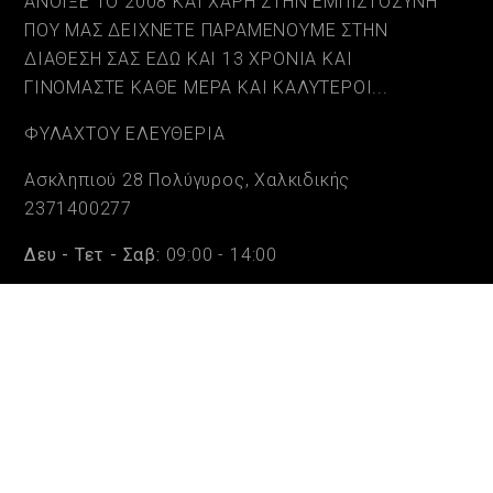
ΑΝΟΙΞΕ ΤΟ 2008 ΚΑΙ ΧΑΡΗ ΣΤΗΝ ΕΜΠΙΣΤΟΣΥΝΗ
ΠΟΥ ΜΑΣ ΔΕΙΧΝΕΤΕ ΠΑΡΑΜΕΝΟΥΜΕ ΣΤΗΝ
ΔΙΑΘΕΣΗ ΣΑΣ ΕΔΩ ΚΑΙ 13 ΧΡΟΝΙΑ ΚΑΙ
ΓΙΝΟΜΑΣΤΕ ΚΑΘΕ ΜΕΡΑ ΚΑΙ ΚΑΛΥΤΕΡΟΙ...
ΦΥΛΑΧΤΟΥ ΕΛΕΥΘΕΡΙΑ
Ασκληπιού 28 Πολύγυρος, Χαλκιδικής
2371400277
Δευ - Τετ - Σαβ:
09:00 - 14:00
Τρι - Πεμ - Παρ:
09:00 - 14:00 & 17:30 - 20:30
Copyright © beautifulaccessories.gr