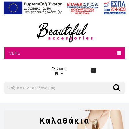
MENU
Γλώσσα:
0
Search
Search
Καλαθάκια