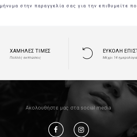
ήνυμα στην παραγγελία σας για την επιθυμείτε π
ΧΑΜΗΛΈΣ ΤΙΜΈΣ
ΕΎΚΟΛΗ ΕΠΙ
Πολλές εκπτώσεις
Μέχρι 14 ημερολογι
Ακολουθήστε μας στα social media
Social
Social