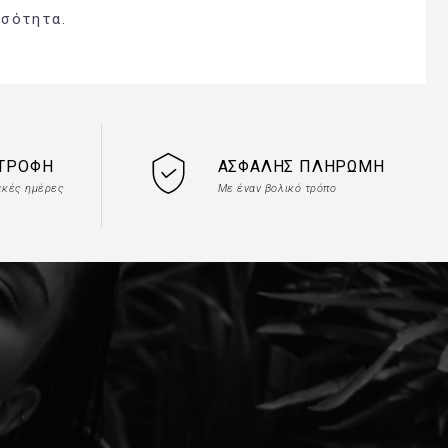
οσότητα.
ΣΤΡΟΦΉ
ΑΣΦΑΛΉΣ ΠΛΗΡΩΜΉ
ακές ημέρες
Με έναν βολικό τρόπο