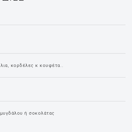
λια, κορδέλες κ κουφέτα..
αμυγδάλου ή σοκολάτας