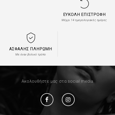
ΕΎΚΟΛΗ ΕΠΙΣΤΡΟΦΉ
Μέχρι 14 ημερολογιακές ημέρες
ΑΣΦΑΛΉΣ ΠΛΗΡΩΜΉ
Με έναν βολικό τρόπο
Ακολουθήστε μας στα social media
Social
Social