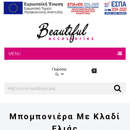
MENU
Γλώσσα:
0
Search
Search
Μπομπονιέρα Με Κλαδί
Ελιάς