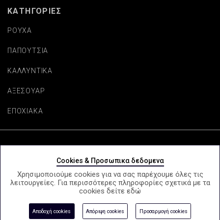
ΚΑΤΗΓΟΡΙΕΣ
ΡΟΥΧΑ
ΠΑΠΟΥΤΣΙΑ
ΚΑΛΛΥΝΤΙΚΑ
ΑΞΕΣΟΥΑΡ
ΕΠΟΧΙΑΚΑ
Copyright © beautifulaccessories.gr
Cookies & Προσωπικα δεδομενα
Χρησιμοποιούμε cookies για να σας παρέχουμε όλες τις
λειτουργείες. Για περισσότερες πληροφορίες σχετικά με τα
cookies δείτε
εδώ
e-Shop by Synergic Software
Αποδοχή cookies
Απόριψη cookies
Προσαρμογή cookies