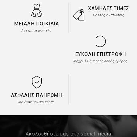
ΧΑΜΗΛΈΣ ΤΙΜΈΣ
Πολλές εκπτώσεις
ΜΕΓΆΛΗ ΠΟΙΚΙΛΊΑ
Αμέτρητα μοντέλα
ΕΎΚΟΛΗ ΕΠΙΣΤΡΟΦΉ
Μέχρι 14 ημερολογιακές ημέρες
ΑΣΦΑΛΉΣ ΠΛΗΡΩΜΉ
Με έναν βολικό τρόπο
Ακολουθήστε μας στα social media