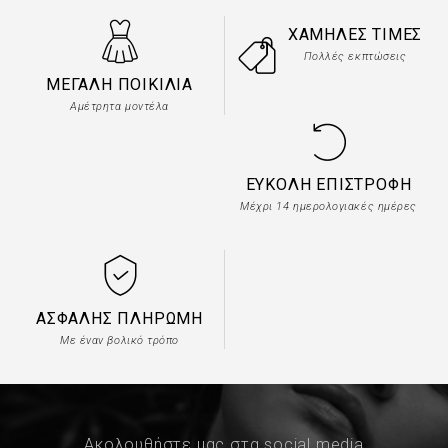
ΧΑΜΗΛΈΣ ΤΙΜΈΣ
Πολλές εκπτώσεις
ΜΕΓΆΛΗ ΠΟΙΚΙΛΊΑ
Αμέτρητα μοντέλα
ΕΎΚΟΛΗ ΕΠΙΣΤΡΟΦΉ
Μέχρι 14 ημερολογιακές ημέρες
ΑΣΦΑΛΉΣ ΠΛΗΡΩΜΉ
Με έναν βολικό τρόπο
Ακολουθήστε μας στα social media