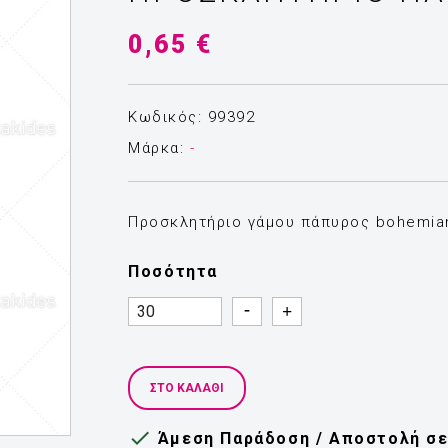
0,65 €
Κωδικός: 99392
Μάρκα:
-
Προσκλητήριο γάμου πάπυρος bohemia
Ποσότητα
Quantity
Quantity
ΣΤΟ ΚΑΛΆΘΙ

Άμεση Παράδοση / Αποστολή σε 