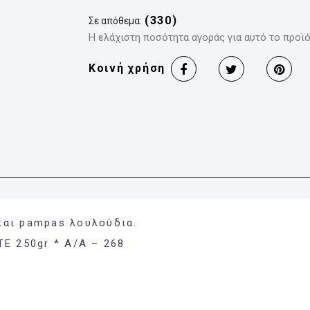
(330)
Σε απόθεμα:
Η ελάχιστη ποσότητα αγοράς για αυτό το προϊόν
Κοινή χρήση
και pampas λουλούδια.
E 250gr * Α/Α – 268